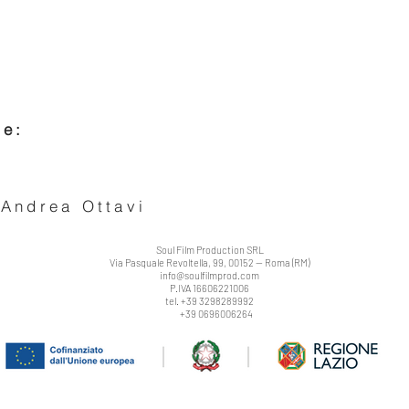
le:
 Andrea Ottavi
Soul Film Production SRL
Via Pasquale Revoltella, 99, 00152 -- Roma
(RM)
info@soulfilmprod.com
P.IVA 16606221006
tel. +39 3298289992
+39 0696006264