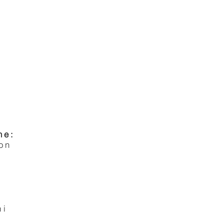
ne:
on
ni