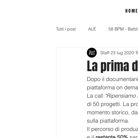
H O M E
Tutti i post
ALÉ
58 BPM - Battit
Staff
23 lug 2020
T
La prima d
Dopo il documentari
piattaforma on dema
La call 
"Ripensiamo i
di 50 progetti. La pr
momento storico, dal 
sulla piattaforma. 
Il percorso di produz
e il
 restante 50% 
sar