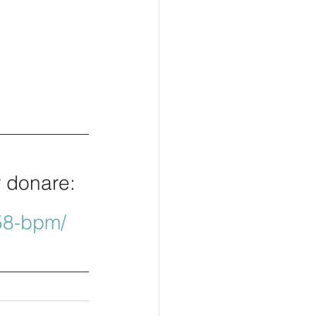
r donare: 
58-bpm/