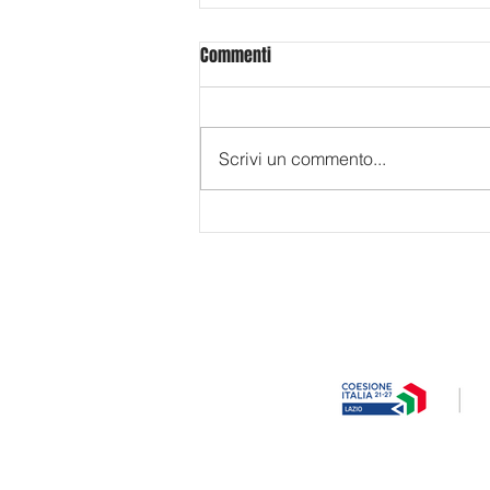
Commenti
Scrivi un commento...
58BPM - Battiti al Minuto al Trento
Film Festival