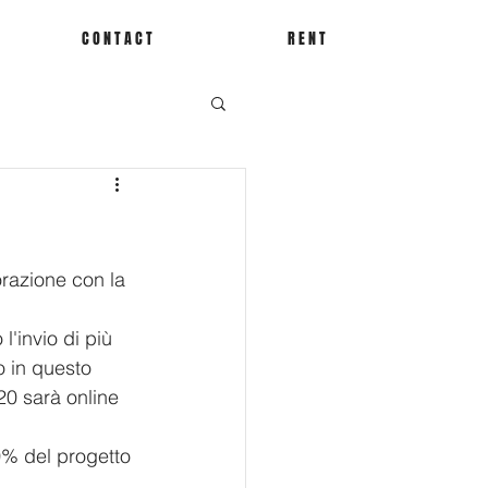
C O N T A C T
R E N T
orazione con la 
 l'invio di più 
o in questo 
20 sarà online 
50% del progetto 