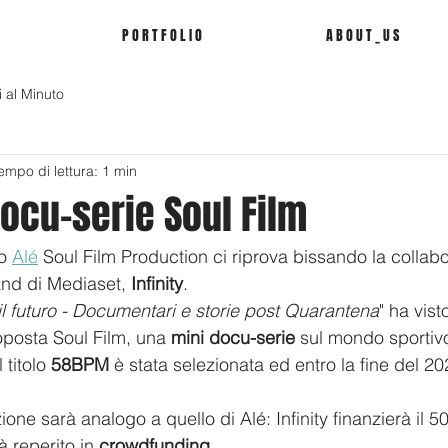
P O R T F O L I O
A B O U T _ U S
i al Minuto
empo di lettura: 1 min
ocu-serie Soul Film
o 
Alé
 Soul Film Production ci riprova bissando la collab
nd di Mediaset, 
Infinity
. 
l futuro - Documentari e storie post Quarantena
" ha visto
oposta Soul Film, una 
mini docu-serie
 sul mondo sportiv
titolo 
58BPM
 è stata selezionata ed entro la fine del 20
ione sarà analogo a quello di Alé: Infinity finanzierà il 
à reperito in 
crowdfunding
. 